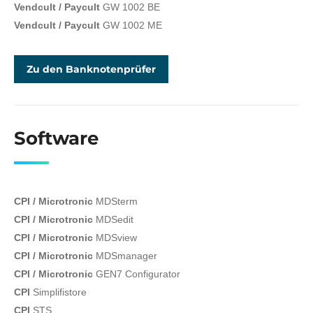
Vendcult / Paycult
GW 1002 BE
Vendcult / Paycult
GW 1002 ME
Zu den Banknotenprüfer
Software
CPI / Microtronic
MDSterm
CPI / Microtronic
MDSedit
CPI / Microtronic
MDSview
CPI / Microtronic
MDSmanager
CPI / Microtronic
GEN7 Configurator
CPI
Simplifistore
CPI
STS