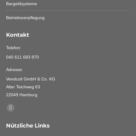
Bargeldsysteme
Betriebsverpflegung
Kontakt
Telefon:
040 611 683 870
Adresse:
Vendcult GmbH & Co. KG
Alter Teichweg 63
22049 Hamburg
Finden Sie uns auf:
Linkedin
page
Nützliche Links
opens
in